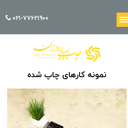
021-77621900
نمونه کارهای چاپ شده