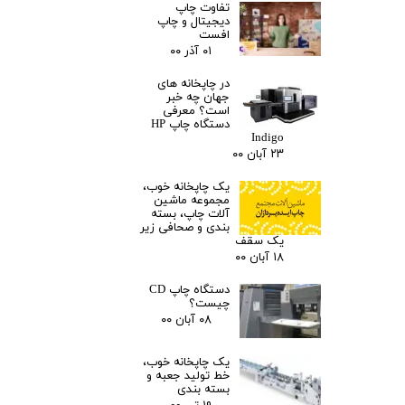
تفاوت چاپ
دیجیتال و چاپ
افست
۰۱ آذر ۰۰
در چاپخانه های
جهان چه خبر
است؟ معرفی
دستگاه چاپ HP
Indigo
۲۳ آبان ۰۰
یک چاپخانه خوب،
مجموعه ماشین
آلات چاپ، بسته
بندی و صحافی زیر
یک سقف
۱۸ آبان ۰۰
دستگاه چاپ CD
چیست؟
۰۸ آبان ۰۰
یک چاپخانه خوب،
خط تولید جعبه و
بسته بندی